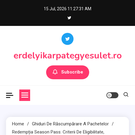
Skip
15 Jul, 2026
11:27:32 AM
to
content
erdelyikarpategyesulet.ro
Subscribe
Home
Ghiduri De Răscumpărare A Pachetelor
Redempția Season Pass: Criterii De Eligibilitate,