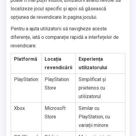
poate fi mai puțin intuitiv, utilizatorii având nevoie să
localizeze jocul specific și apoi să găsească
opțiunea de revendicare în pagina jocului.
Pentru a ajuta utilizatorii să navigheze aceste
diferențe, iată o comparație rapidă a interfețelor de
revendicare:
Platformă
Locația
Experiența
revendicării
utilizatorului
PlayStation
PlayStation
Simplificat și
Store
prietenos cu
utilizatorul
Xbox
Microsoft
Similar cu
Store
PlayStation, cu
variații minore