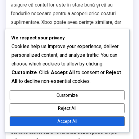
asigure că contul lor este în stare bună și că au
fondurile necesare pentru a acoperi orice costuri
suplimentare. Xbox poate avea cerințe similare, dar
utilizatorii ar trebui să verifice și restricțiile regionale
We respect your privacy
care ar putea fi aplicabile.
Cookies help us improve your experience, deliver
Utilizatorii PC ar trebui să verifice că contul lor este
personalized content, and analyze traffic. You can
legat de jocul corect și că au îndeplinit orice condiții
choose which cookies to allow by clicking
promoționale stabilite de dezvoltatorii jocului. Este
Customize
. Click
Accept All
to consent or
Reject
recomandabil să citiți termenii și condițiile asociate
All
to decline non-essential cookies.
cu sezon pass-ul pentru a evita problemele în timpul
revendicării.
Customize
Probleme comune întâmpinate
Reject All
Accept All
Utilizatorii întâmpină adesea mai multe probleme
comune atunci când revendică sezon pass-uri pe