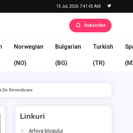
15 Jul, 2026
7:41:46 AM
Subscribe
h
Norwegian
Bulgarian
Turkish
Sp
(NO)
(BG)
(TR)
(M
uni De Revendicare
Linkuri
Arhiva blogului