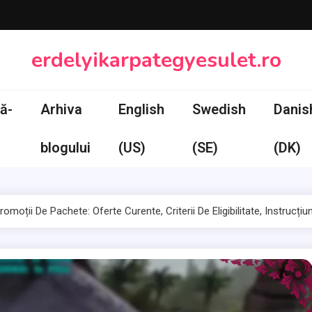
erdelyikarpategyesulet.ro
ă-
Arhiva
English
Swedish
Danis
blogului
(US)
(SE)
(DK)
romoții De Pachete: Oferte Curente, Criterii De Eligibilitate, Instrucți