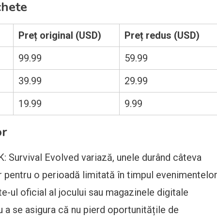
chete
Preț original (USD)
Preț redus (USD)
99.99
59.99
39.99
29.99
19.99
9.99
or
: Survival Evolved variază, unele durând câteva
ar pentru o perioadă limitată în timpul evenimentelo
te-ul oficial al jocului sau magazinele digitale
 a se asigura că nu pierd oportunitățile de