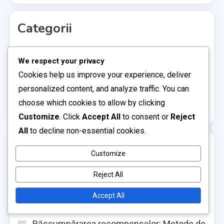
Categorii
Declarații despre produsele cosmetice
We respect your privacy
Event
Cookies help us improve your experience, deliver
Ghiduri de Răscumpărare a Pachetelor
personalized content, and analyze traffic. You can
choose which cookies to allow by clicking
Informații despre Twitch Drops
Customize
. Click
Accept All
to consent or
Reject
All
to decline non-essential cookies.
Articole recente
Customize
Declarații despre Pielea Clădirii: Opțiuni de
Reject All
textură, Surse de revendicare, Duratele
Accept All
evenimentelor
Răscumpărarea recompenselor: Metode de