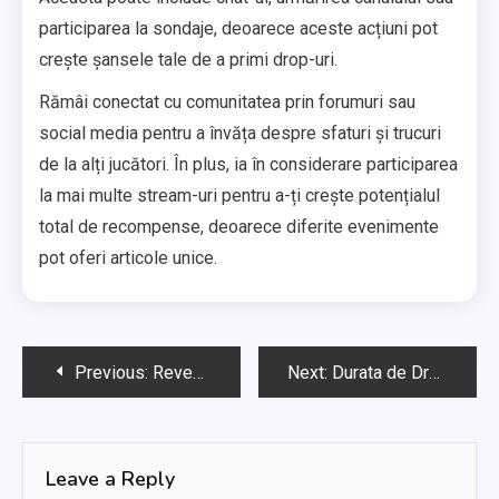
participarea la sondaje, deoarece aceste acțiuni pot
crește șansele tale de a primi drop-uri.
Rămâi conectat cu comunitatea prin forumuri sau
social media pentru a învăța despre sfaturi și trucuri
de la alți jucători. În plus, ia în considerare participarea
la mai multe stream-uri pentru a-ți crește potențialul
total de recompense, deoarece diferite evenimente
pot oferi articole unice.
Post
Previous:
Revendicări pentru aspectul vehiculului: Opțiuni de design, Procese de revendicare, Exclusivitate la evenimente
Next:
Durata de Drop: Intervale de timp, Programul evenimentelor, Termene limită pentru revendicări
navigation
Leave a Reply