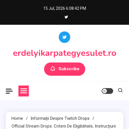
Skip
15 Jul, 2026
6:08:44 PM
to
content
erdelyikarpategyesulet.ro
Subscribe
Home
Informații Despre Twitch Drops
Official Stream Drops: Criterii De Eligibilitate, Instrucțiuni