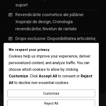
suport
Revendicările cosmetice ale pălăriei:
Inspirații de design, Cronologia
revendicărilor, Niveluri de raritate
Drops exclusive: Disponibilitatea articolelor,
Participarea la evenimente, Ghiduri pentru
We respect your privacy
revendicare
Cookies help us improve your experience, deliver
Declarații despre Skin-ul Glider: Scheme de
personalized content, and analyze traffic. You can
culori, Participare la evenimente, Procese
choose which cookies to allow by clicking
Customize
. Click
Accept All
to consent or
Reject
de revendicare
All
to decline non-essential cookies.
Customize
Copyright © ogma blog 2026
Proudly powered by WordPress
|
Reject All
Theme: ogma-blog by
Mystery Themes
.