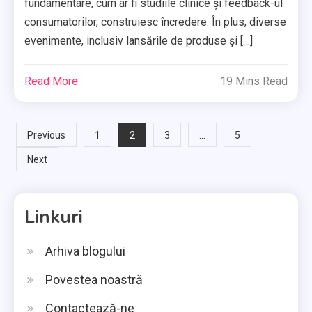
fundamentare, cum ar fi studiile clinice și feedback-ul
consumatorilor, construiesc încredere. În plus, diverse
evenimente, inclusiv lansările de produse și […]
Read More
19 Mins Read
Posts
2
…
Previous
1
3
5
Next
pagination
Linkuri
Arhiva blogului
Povestea noastră
Contactează-ne