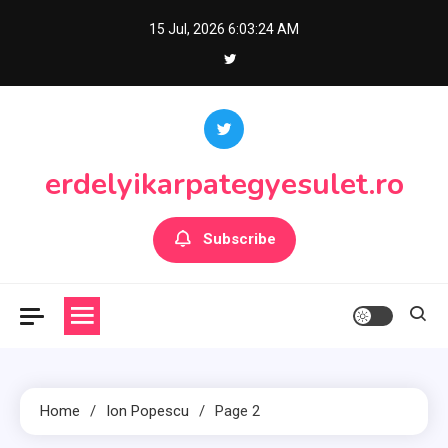
Skip
15 Jul, 2026
6:03:25 AM
to
content
erdelyikarpategyesulet.ro
Subscribe
Home
Ion Popescu
Page 2