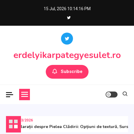
Skip
15 Jul, 2026
10:14:17 PM
to
content
erdelyikarpategyesulet.ro
Subscribe
13/03/2026
Declarații despre Pielea Clădirii: Opțiuni de textură, Surse d