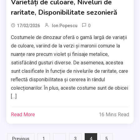
Varietăți de culoare, Niveluri de
raritate, Disponibilitate sezonieră
0
17/02/2026
Ion Popescu
Costumele de dinozaur oferă o gamă largă de variații
de culoare, variind de la verzi și maronii comune la
nuanțe rare precum violet și finisaje metalice,
satisfăcând gusturi diverse. De asemenea, acestea
sunt clasificate în funcție de nivelurile de raritate, care
reflectă disponibilitatea și cererea în rândul
colecționarilor. În plus, aceste costume sunt de obicei
[…]
Read More
16 Mins Read
Posts
…
4
Previous
1
3
5